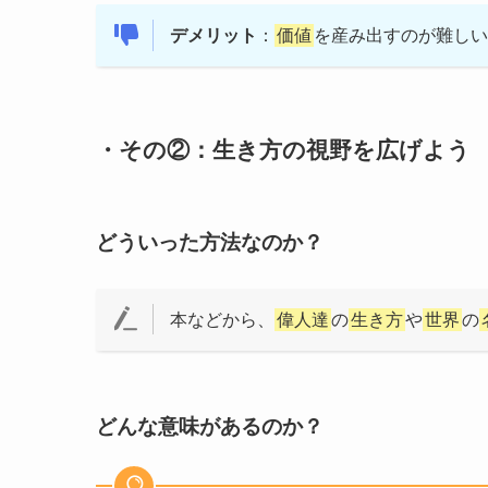
デメリット
：
価値
を産み出すのが難しい
・その②：生き方の視野を広げよう
どういった方法なのか？
本などから、
偉人達
の
生き方
や
世界
の
どんな意味があるのか？